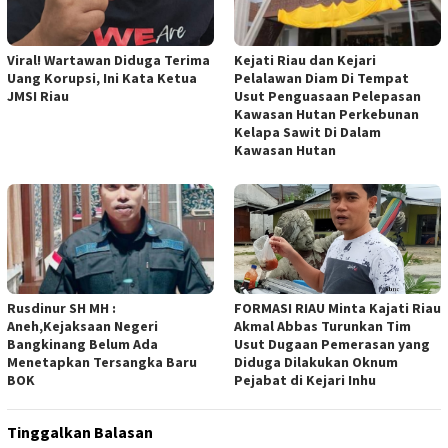
Viral! Wartawan Diduga Terima
Kejati Riau dan Kejari
Uang Korupsi, Ini Kata Ketua
Pelalawan Diam Di Tempat
JMSI Riau
Usut Penguasaan Pelepasan
Kawasan Hutan Perkebunan
Kelapa Sawit Di Dalam
Kawasan Hutan
Rusdinur SH MH :
FORMASI RIAU Minta Kajati Riau
Aneh,Kejaksaan Negeri
Akmal Abbas Turunkan Tim
Bangkinang Belum Ada
Usut Dugaan Pemerasan yang
Menetapkan Tersangka Baru
Diduga Dilakukan Oknum
BOK
Pejabat di Kejari Inhu
Tinggalkan Balasan