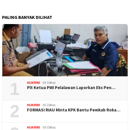
PALING BANYAK DILIHAT
1
HUKRIM
83 Dilihat
Plt Ketua PWI Pelalawan Laporkan Eks Pen…
2
HUKRIM
65 Dilihat
FORMASI RIAU Minta KPK Bantu Pemkab Roka…
HUKRIM
59 Dilihat