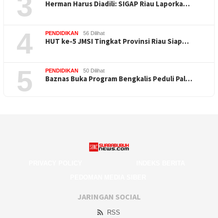
3
Herman Harus Diadili: SIGAP Riau Laporka…
4
PENDIDIKAN
56 Dilihat
HUT ke-5 JMSI Tingkat Provinsi Riau Siap…
5
PENDIDIKAN
50 Dilihat
Baznas Buka Program Bengkalis Peduli Pal…
PRIVACY POLICY
INDEKS BERITA
PEDOMAN MEDIA SIBER
JARINGAN SOCIAL
RSS