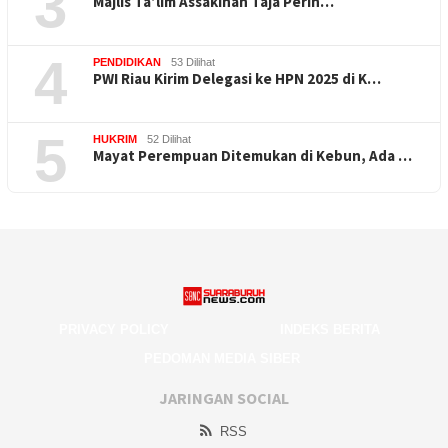
3
Majlis Ta’lim Assakinah Taja Perin…
4
PENDIDIKAN
53 Dilihat
PWI Riau Kirim Delegasi ke HPN 2025 di K…
5
HUKRIM
52 Dilihat
Mayat Perempuan Ditemukan di Kebun, Ada …
PRIVACY POLICY
INDEKS BERITA
PEDOMAN MEDIA SIBER
JARINGAN SOCIAL
RSS