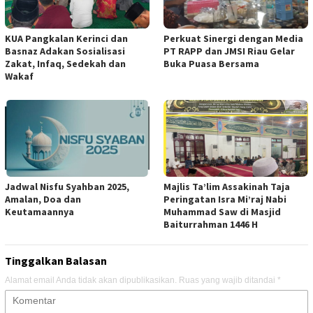
KUA Pangkalan Kerinci dan
Perkuat Sinergi dengan Media
Basnaz Adakan Sosialisasi
PT RAPP dan JMSI Riau Gelar
Zakat, Infaq, Sedekah dan
Buka Puasa Bersama
Wakaf
Jadwal Nisfu Syahban 2025,
Majlis Ta’lim Assakinah Taja
Amalan, Doa dan
Peringatan Isra Mi’raj Nabi
Keutamaannya
Muhammad Saw di Masjid
Baiturrahman 1446 H
Tinggalkan Balasan
Alamat email Anda tidak akan dipublikasikan.
Ruas yang wajib ditandai
*