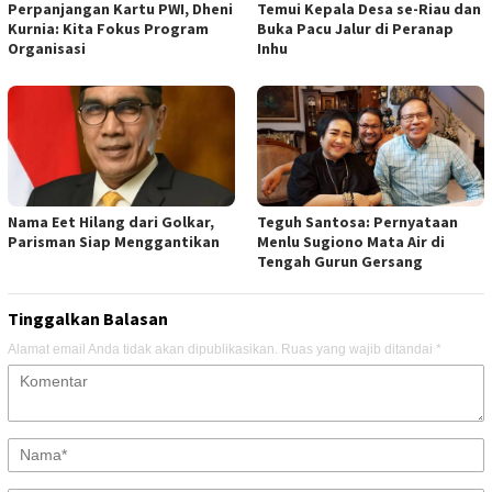
Perpanjangan Kartu PWI, Dheni
Temui Kepala Desa se-Riau dan
Kurnia: Kita Fokus Program
Buka Pacu Jalur di Peranap
Organisasi
Inhu
Nama Eet Hilang dari Golkar,
Teguh Santosa: Pernyataan
Parisman Siap Menggantikan
Menlu Sugiono Mata Air di
Tengah Gurun Gersang
Tinggalkan Balasan
Alamat email Anda tidak akan dipublikasikan.
Ruas yang wajib ditandai
*