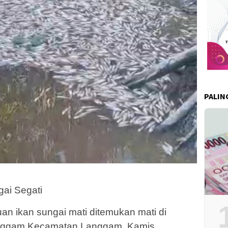
PALIN
gai Segati
uan ikan sungai mati ditemukan mati di
anggam Kecamatan Langgam, Kamis