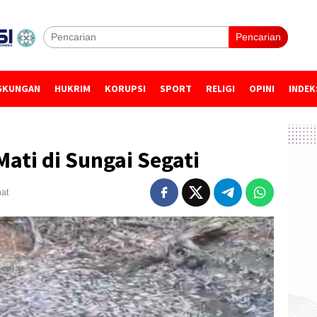
Pencarian
GKUNGAN
HUKRIM
KORUPSI
SPORT
RELIGI
OPINI
INDEK
Mati di Sungai Segati
hat