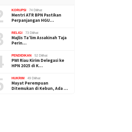
2
KORUPSI
74 Dilihat
Mentri ATR BPN Pastikan
Perpanjangan HGU…
3
RELIGI
73 Dilihat
Majlis Ta’lim Assakinah Taja
Perin…
4
PENDIDIKAN
52 Dilihat
PWI Riau Kirim Delegasi ke
HPN 2025 di K…
5
HUKRIM
49 Dilihat
Mayat Perempuan
Ditemukan di Kebun, Ada …