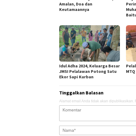
Amalan, Doa dan
Perin
Keutamaannya
Muha
Bait
Idul Adha 2024, Keluarga Besar
Pela
JMSI Pelalawan Potong Satu
MTQ 
Ekor Sapi Kurban
Tinggalkan Balasan
Alamat email Anda tidak akan dipublikasikan.