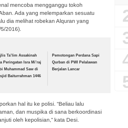
dikenal mencoba mengganggu tokoh
Aban. Ada yang melemparkan sesuatu
lu dia melihat robekan Alquran yang
/5/2016).
jlis Ta’lim Assakinah
Pemotongan Perdana Sapi
ja Peringatan Isra Mi’raj
Qurban di PWI Pelalawan
bi Muhammad Saw di
Berjalan Lancar
sjid Baiturrahman 1446
kan hal itu ke polisi. “Beliau lalu
aman, dan muspika di sana berkoordinasi
anjuti oleh kepolisian,” kata Desi.