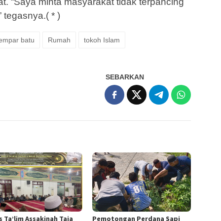
at. “Saya minta masyarakat tidak terpancing
 tegasnya.( * )
lempar batu
Rumah
tokoh Islam
SEBARKAN
s Ta’lim Assakinah Taja
Pemotongan Perdana Sapi