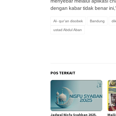
menyebar melalui aplikasi ch
dengan kabar tidak benar ini,”
Al- qur'an disobek
Bandung
di
ustad Abdul Aban
POS TERKAIT
Jadwal Nisfu Syahban 2025,
Majli