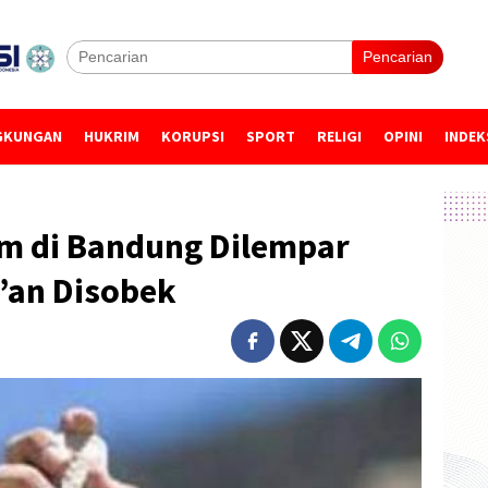
Pencarian
GKUNGAN
HUKRIM
KORUPSI
SPORT
RELIGI
OPINI
INDEK
m di Bandung Dilempar
’an Disobek