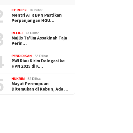
2
KORUPSI
76 Dilihat
Mentri ATR BPN Pastikan
Perpanjangan HGU…
3
RELIGI
73 Dilihat
Majlis Ta’lim Assakinah Taja
Perin…
4
PENDIDIKAN
53 Dilihat
PWI Riau Kirim Delegasi ke
HPN 2025 di K…
5
HUKRIM
52 Dilihat
Mayat Perempuan
Ditemukan di Kebun, Ada …