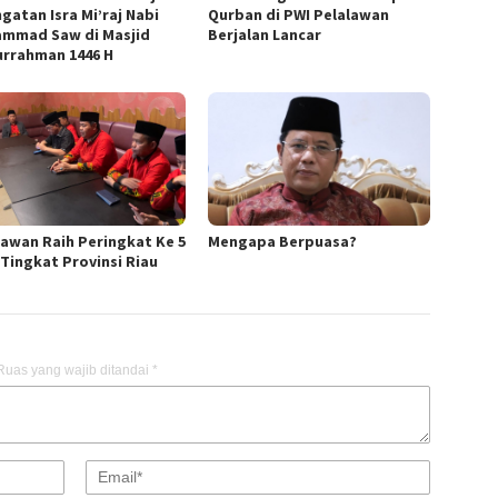
gatan Isra Mi’raj Nabi
Qurban di PWI Pelalawan
mmad Saw di Masjid
Berjalan Lancar
urrahman 1446 H
lawan Raih Peringkat Ke 5
Mengapa Berpuasa?
Tingkat Provinsi Riau
Ruas yang wajib ditandai
*