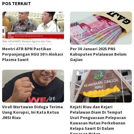
POS TERKAIT
Mentri ATR BPN Pastikan
Per 30 Januari 2025 PNS
Perpanjangan HGU 30% Alokasi
Kabupaten Pelalawan Belum
Plasma Sawit
Gajian
Viral! Wartawan Diduga Terima
Kejati Riau dan Kejari
Uang Korupsi, Ini Kata Ketua
Pelalawan Diam Di Tempat
JMSI Riau
Usut Penguasaan Pelepasan
Kawasan Hutan Perkebunan
Kelapa Sawit Di Dalam
Kawasan Hutan