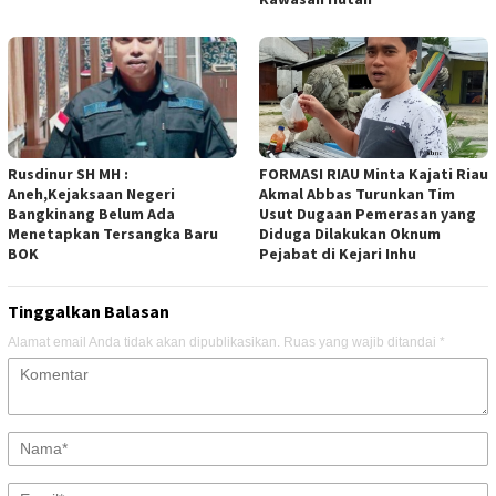
Rusdinur SH MH :
FORMASI RIAU Minta Kajati Riau
Aneh,Kejaksaan Negeri
Akmal Abbas Turunkan Tim
Bangkinang Belum Ada
Usut Dugaan Pemerasan yang
Menetapkan Tersangka Baru
Diduga Dilakukan Oknum
BOK
Pejabat di Kejari Inhu
Tinggalkan Balasan
Alamat email Anda tidak akan dipublikasikan.
Ruas yang wajib ditandai
*