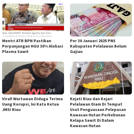
Mentri ATR BPN Pastikan
Per 30 Januari 2025 PNS
Perpanjangan HGU 30% Alokasi
Kabupaten Pelalawan Belum
Plasma Sawit
Gajian
Viral! Wartawan Diduga Terima
Kejati Riau dan Kejari
Uang Korupsi, Ini Kata Ketua
Pelalawan Diam Di Tempat
JMSI Riau
Usut Penguasaan Pelepasan
Kawasan Hutan Perkebunan
Kelapa Sawit Di Dalam
Kawasan Hutan