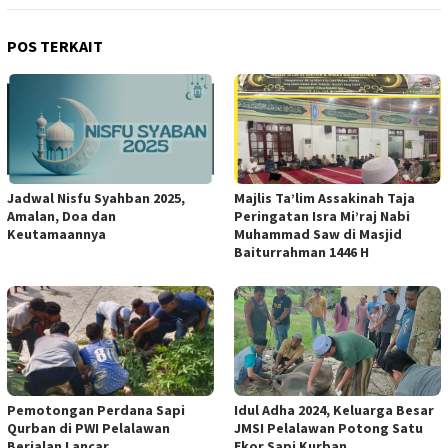
POS TERKAIT
Jadwal Nisfu Syahban 2025,
Majlis Ta’lim Assakinah Taja
Amalan, Doa dan
Peringatan Isra Mi’raj Nabi
Keutamaannya
Muhammad Saw di Masjid
Baiturrahman 1446 H
Pemotongan Perdana Sapi
Idul Adha 2024, Keluarga Besar
Qurban di PWI Pelalawan
JMSI Pelalawan Potong Satu
Berjalan Lancar
Ekor Sapi Kurban