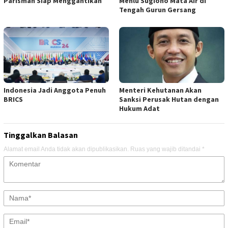
Parisman Siap Menggantikan
Menlu Sugiono Mata Air di
Tengah Gurun Gersang
Indonesia Jadi Anggota Penuh
Menteri Kehutanan Akan
BRICS
Sanksi Perusak Hutan dengan
Hukum Adat
Tinggalkan Balasan
Alamat email Anda tidak akan dipublikasikan.
Ruas yang wajib ditandai
*