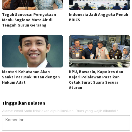
Teguh Santosa: Pernyataan
Indonesia Jadi Anggota Penuh
Menlu Sugiono Mata Air di
BRICS
Tengah Gurun Gersang
Menteri Kehutanan Akan
KPU, Bawaslu, Kapolres dan
Sanksi Perusak Hutan dengan
Kejari Pelalawan Pastikan
Hukum Adat
Cetak Surat Suara Sesuai
Aturan
Tinggalkan Balasan
Alamat email Anda tidak akan dipublikasikan.
Ruas yang wajib ditandai
*