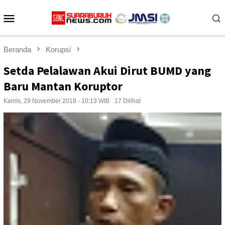
Loncat
Menu
ke
konten
Mobile
Beranda
Korupsi
Setda Pelalawan Akui Dirut BUMD yang
Baru Mantan Koruptor
Kamis, 29 November 2018 - 10:13 WIB
17 Dilihat