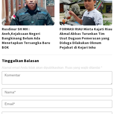
Rusdinur SH MH :
FORMASI RIAU Minta Kajati Riau
Aneh,Kejaksaan Negeri
Akmal Abbas Turunkan Tim
Bangkinang Belum Ada
Usut Dugaan Pemerasan yang
Menetapkan Tersangka Baru
Diduga Dilakukan Oknum
BOK
Pejabat di Kejari Inhu
Tinggalkan Balasan
Alamat email Anda tidak akan dipublikasikan.
Ruas yang wajib ditandai
*