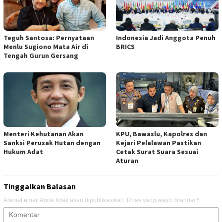
Teguh Santosa: Pernyataan
Indonesia Jadi Anggota Penuh
Menlu Sugiono Mata Air di
BRICS
Tengah Gurun Gersang
Menteri Kehutanan Akan
KPU, Bawaslu, Kapolres dan
Sanksi Perusak Hutan dengan
Kejari Pelalawan Pastikan
Hukum Adat
Cetak Surat Suara Sesuai
Aturan
Tinggalkan Balasan
Alamat email Anda tidak akan dipublikasikan.
Ruas yang wajib ditandai
*