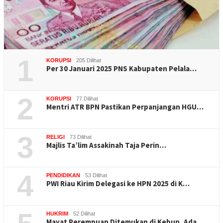
1
KORUPSI
205 Dilihat
Per 30 Januari 2025 PNS Kabupaten Pelala…
2
KORUPSI
77 Dilihat
Mentri ATR BPN Pastikan Perpanjangan HGU…
3
RELIGI
73 Dilihat
Majlis Ta’lim Assakinah Taja Perin…
4
PENDIDIKAN
53 Dilihat
PWI Riau Kirim Delegasi ke HPN 2025 di K…
HUKRIM
52 Dilihat
Mayat Perempuan Ditemukan di Kebun, Ada …