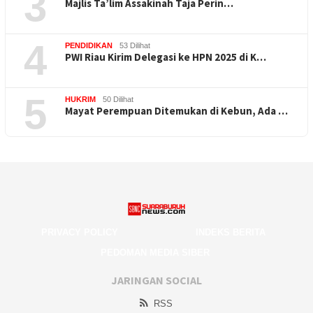
3
Majlis Ta’lim Assakinah Taja Perin…
4
PENDIDIKAN
53 Dilihat
PWI Riau Kirim Delegasi ke HPN 2025 di K…
5
HUKRIM
50 Dilihat
Mayat Perempuan Ditemukan di Kebun, Ada …
PRIVACY POLICY
INDEKS BERITA
PEDOMAN MEDIA SIBER
JARINGAN SOCIAL
RSS