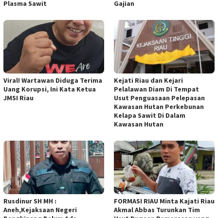
Plasma Sawit
Gajian
Viral! Wartawan Diduga Terima
Kejati Riau dan Kejari
Uang Korupsi, Ini Kata Ketua
Pelalawan Diam Di Tempat
JMSI Riau
Usut Penguasaan Pelepasan
Kawasan Hutan Perkebunan
Kelapa Sawit Di Dalam
Kawasan Hutan
Rusdinur SH MH :
FORMASI RIAU Minta Kajati Riau
Aneh,Kejaksaan Negeri
Akmal Abbas Turunkan Tim