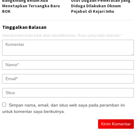
Bangkinang Belum Ada
Usut Dugaan Pemerasan yang
Menetapkan Tersangka Baru
Diduga Dilakukan Oknum
BOK
Pejabat di Kejari Inhu
Tinggalkan Balasan
Alamat email Anda tidak akan dipublikasikan.
Ruas yang wajib ditandai
*
Simpan nama, email, dan situs web saya pada peramban ini
untuk komentar saya berikutnya.