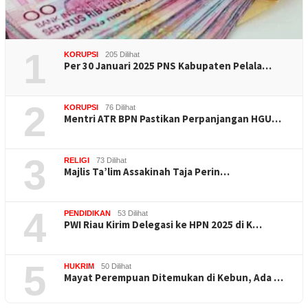
1
KORUPSI
205 Dilihat
Per 30 Januari 2025 PNS Kabupaten Pelala…
2
KORUPSI
76 Dilihat
Mentri ATR BPN Pastikan Perpanjangan HGU…
3
RELIGI
73 Dilihat
Majlis Ta’lim Assakinah Taja Perin…
4
PENDIDIKAN
53 Dilihat
PWI Riau Kirim Delegasi ke HPN 2025 di K…
5
HUKRIM
50 Dilihat
Mayat Perempuan Ditemukan di Kebun, Ada …