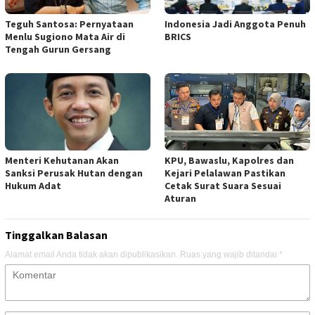
Teguh Santosa: Pernyataan
Indonesia Jadi Anggota Penuh
Menlu Sugiono Mata Air di
BRICS
Tengah Gurun Gersang
Menteri Kehutanan Akan
KPU, Bawaslu, Kapolres dan
Sanksi Perusak Hutan dengan
Kejari Pelalawan Pastikan
Hukum Adat
Cetak Surat Suara Sesuai
Aturan
Tinggalkan Balasan
Alamat email Anda tidak akan dipublikasikan.
Ruas yang wajib ditandai
*