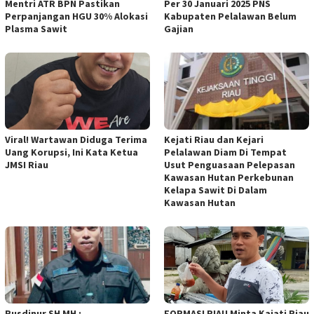
Mentri ATR BPN Pastikan
Per 30 Januari 2025 PNS
Perpanjangan HGU 30% Alokasi
Kabupaten Pelalawan Belum
Plasma Sawit
Gajian
Viral! Wartawan Diduga Terima
Kejati Riau dan Kejari
Uang Korupsi, Ini Kata Ketua
Pelalawan Diam Di Tempat
JMSI Riau
Usut Penguasaan Pelepasan
Kawasan Hutan Perkebunan
Kelapa Sawit Di Dalam
Kawasan Hutan
Rusdinur SH MH :
FORMASI RIAU Minta Kajati Riau