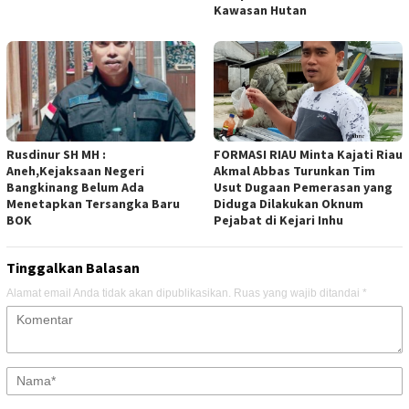
Kawasan Hutan
Rusdinur SH MH :
FORMASI RIAU Minta Kajati Riau
Aneh,Kejaksaan Negeri
Akmal Abbas Turunkan Tim
Bangkinang Belum Ada
Usut Dugaan Pemerasan yang
Menetapkan Tersangka Baru
Diduga Dilakukan Oknum
BOK
Pejabat di Kejari Inhu
Tinggalkan Balasan
Alamat email Anda tidak akan dipublikasikan.
Ruas yang wajib ditandai
*