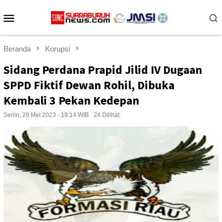
Loncat
Menu
ke
konten
Mobile
Beranda
Korupsi
Sidang Perdana Prapid Jilid IV Dugaan
SPPD Fiktif Dewan Rohil, Dibuka
Kembali 3 Pekan Kedepan
Senin, 29 Mei 2023 - 19:14 WIB
24 Dilihat