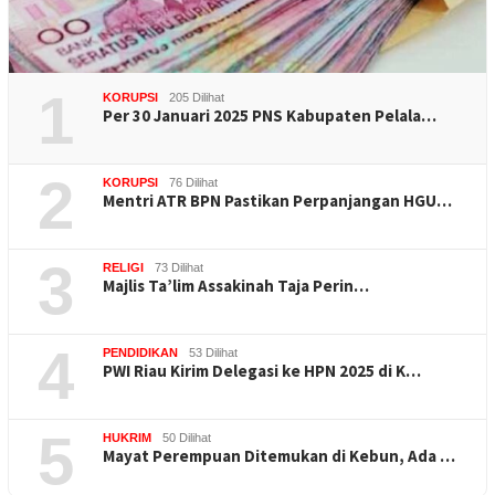
1
KORUPSI
205 Dilihat
Per 30 Januari 2025 PNS Kabupaten Pelala…
2
KORUPSI
76 Dilihat
Mentri ATR BPN Pastikan Perpanjangan HGU…
3
RELIGI
73 Dilihat
Majlis Ta’lim Assakinah Taja Perin…
4
PENDIDIKAN
53 Dilihat
PWI Riau Kirim Delegasi ke HPN 2025 di K…
5
HUKRIM
50 Dilihat
Mayat Perempuan Ditemukan di Kebun, Ada …