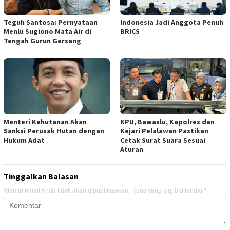
Teguh Santosa: Pernyataan
Indonesia Jadi Anggota Penuh
Menlu Sugiono Mata Air di
BRICS
Tengah Gurun Gersang
Menteri Kehutanan Akan
KPU, Bawaslu, Kapolres dan
Sanksi Perusak Hutan dengan
Kejari Pelalawan Pastikan
Hukum Adat
Cetak Surat Suara Sesuai
Aturan
Tinggalkan Balasan
Alamat email Anda tidak akan dipublikasikan.
Ruas yang wajib ditandai
*