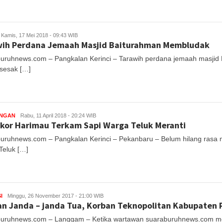
Kamis, 17 Mei 2018 - 09:43 WIB
wih Perdana Jemaah Masjid Baiturahman Membludak
uruhnews.com – Pangkalan Kerinci – Tarawih perdana jemaah masjid 
sesak […]
UNGAN
Rabu, 11 April 2018 - 20:24 WIB
kor Harimau Terkam Sapi Warga Teluk Meranti
uruhnews.com – Pangkalan Kerinci – Pekanbaru – Belum hilang ra
Teluk […]
I
Minggu, 26 November 2017 - 21:00 WIB
an Janda – janda Tua, Korban Teknopolitan Kabupaten
uruhnews.com – Langgam – Ketika wartawan suaraburuhnews.com mel