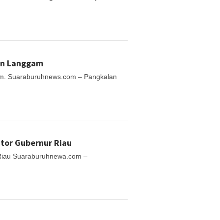
an Langgam
am. Suaraburuhnews.com – Pangkalan
ntor Gubernur Riau
 Riau Suaraburuhnewa.com –