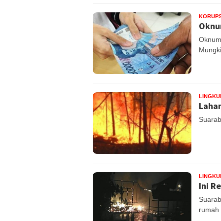
KORUPS
Oknum
Oknum 
Mungki
LINGK
Lahan
Suarab
LINGK
Ini R
Suarab
rumah 