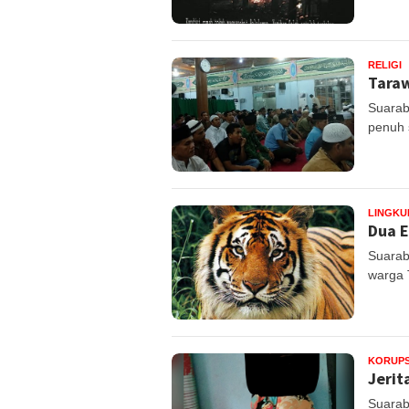
RELIGI
Tara
Suarab
penuh 
LINGK
Dua E
Suarab
warga 
KORUPS
Jerit
Suarab