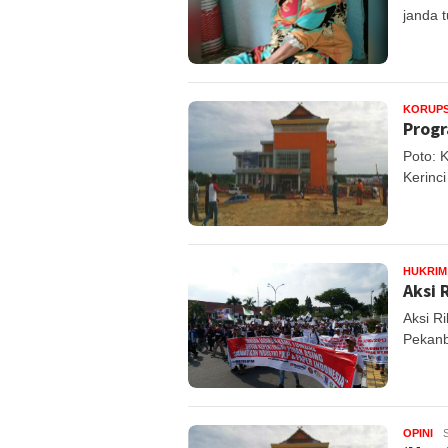
janda 
KORUPS
Progr
Poto: 
Kerinci
HUKRIM
Aksi 
Aksi R
Pekanb
OPINI