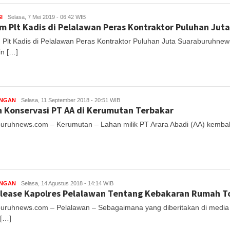
I
Selasa, 7 Mei 2019 - 06:42 WIB
 Plt Kadis di Pelalawan Peras Kontraktor Puluhan Juta
Plt Kadis di Pelalawan Peras Kontraktor Puluhan Juta Suaraburuhnew
n […]
UNGAN
Selasa, 11 September 2018 - 20:51 WIB
 Konservasi PT AA di Kerumutan Terbakar
uruhnews.com – Kerumutan – Lahan milik PT Arara Abadi (AA) kembali t
UNGAN
Selasa, 14 Agustus 2018 - 14:14 WIB
elease Kapolres Pelalawan Tentang Kebakaran Rumah T
uruhnews.com – Pelalawan – Sebagaimana yang diberitakan di media i
[…]