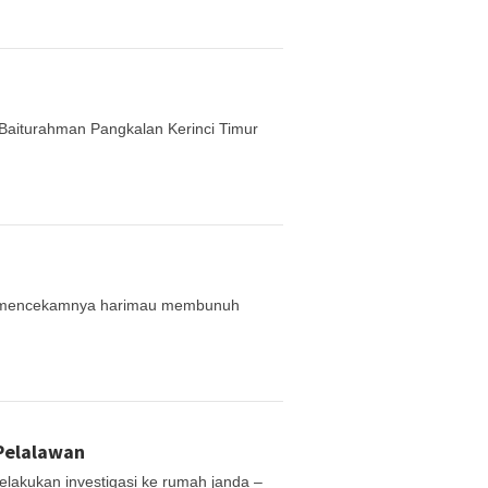
Baiturahman Pangkalan Kerinci Timur
sa mencekamnya harimau membunuh
 Pelalawan
akukan investigasi ke rumah janda –