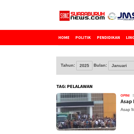
Loncat
ke
konten
HOME
POLITIK
PENDIDIKAN
LIN
Tahun:
Bulan:
TAG:
PELALAWAN
OPINI
Asap 
Asap M