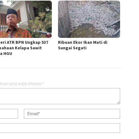
eri ATR BPN Ungkap 537
Ribuan Ekor Ikan Mati di
sahaan Kelapa Sawit
Sungai Segati
a HGU
Ruas yang wajib ditandai
*