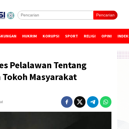
Pencarian
GKUNGAN
HUKRIM
KORUPSI
SPORT
RELIGI
OPINI
INDEK
res Pelalawan Tentang
 Tokoh Masyarakat
at