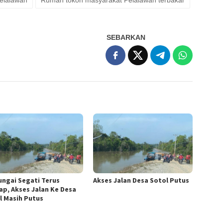
Pelalawan
Rumah tokoh masyarakat Pelalawan terbakar
SEBARKAN
Sungai Segati Terus
Akses Jalan Desa Sotol Putus
ap, Akses Jalan Ke Desa
l Masih Putus