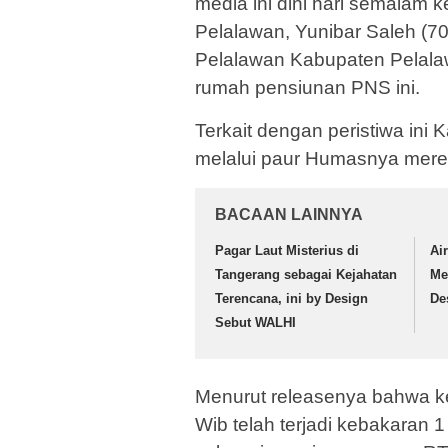
media ini dini hari semalam
Pelalawan, Yunibar Saleh (7
Pelalawan Kabupaten Pelala
rumah pensiunan PNS ini.
Terkait dengan peristiwa in
melalui paur Humasnya merel
BACAAN LAINNYA
Pagar Laut Misterius di
Ai
Tangerang sebagai Kejahatan
Me
Terencana, ini by Design
De
Sebut WALHI
Menurut releasenya bahwa kej
Wib telah terjadi kebakaran 1