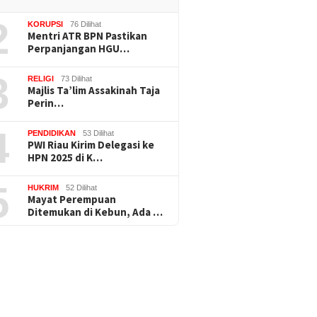
2
KORUPSI
76 Dilihat
Mentri ATR BPN Pastikan
Perpanjangan HGU…
3
RELIGI
73 Dilihat
Majlis Ta’lim Assakinah Taja
Perin…
4
PENDIDIKAN
53 Dilihat
PWI Riau Kirim Delegasi ke
HPN 2025 di K…
5
HUKRIM
52 Dilihat
Mayat Perempuan
Ditemukan di Kebun, Ada …