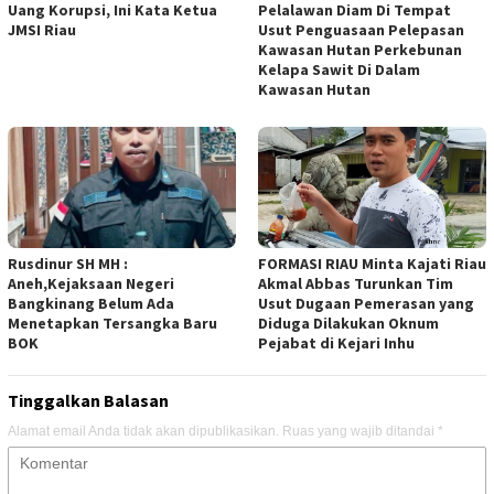
Uang Korupsi, Ini Kata Ketua
Pelalawan Diam Di Tempat
JMSI Riau
Usut Penguasaan Pelepasan
Kawasan Hutan Perkebunan
Kelapa Sawit Di Dalam
Kawasan Hutan
Rusdinur SH MH :
FORMASI RIAU Minta Kajati Riau
Aneh,Kejaksaan Negeri
Akmal Abbas Turunkan Tim
Bangkinang Belum Ada
Usut Dugaan Pemerasan yang
Menetapkan Tersangka Baru
Diduga Dilakukan Oknum
BOK
Pejabat di Kejari Inhu
Tinggalkan Balasan
Alamat email Anda tidak akan dipublikasikan.
Ruas yang wajib ditandai
*