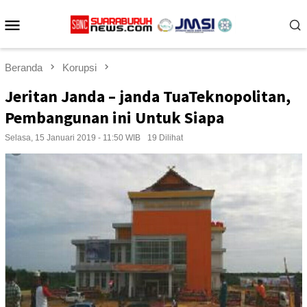
Loncat
Menu
ke
konten
Mobile
Beranda
Korupsi
Jeritan Janda – janda TuaTeknopolitan,
Pembangunan ini Untuk Siapa
Selasa, 15 Januari 2019 - 11:50 WIB
19 Dilihat