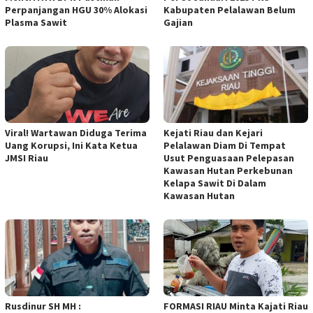
Perpanjangan HGU 30% Alokasi
Kabupaten Pelalawan Belum
Plasma Sawit
Gajian
Viral! Wartawan Diduga Terima
Kejati Riau dan Kejari
Uang Korupsi, Ini Kata Ketua
Pelalawan Diam Di Tempat
JMSI Riau
Usut Penguasaan Pelepasan
Kawasan Hutan Perkebunan
Kelapa Sawit Di Dalam
Kawasan Hutan
Rusdinur SH MH :
FORMASI RIAU Minta Kajati Riau