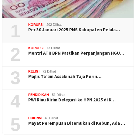
1
KORUPSI
202 Dilihat
Per 30 Januari 2025 PNS Kabupaten Pelala…
2
KORUPSI
73 Dilihat
Mentri ATR BPN Pastikan Perpanjangan HGU…
3
RELIGI
72 Dilihat
Majlis Ta’lim Assakinah Taja Perin…
4
PENDIDIKAN
51 Dilihat
PWI Riau Kirim Delegasi ke HPN 2025 di K…
5
HUKRIM
48 Dilihat
Mayat Perempuan Ditemukan di Kebun, Ada …