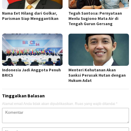
Nama Eet Hilang dari Golkar,
Teguh Santosa: Pernyataan
Parisman Siap Menggantikan
Menlu Sugiono Mata Air di
Tengah Gurun Gersang
Indonesia Jadi Anggota Penuh
Menteri Kehutanan Akan
BRICS
Sanksi Perusak Hutan dengan
Hukum Adat
Tinggalkan Balasan
Alamat email Anda tidak akan dipublikasikan.
Ruas yang wajib ditandai
*