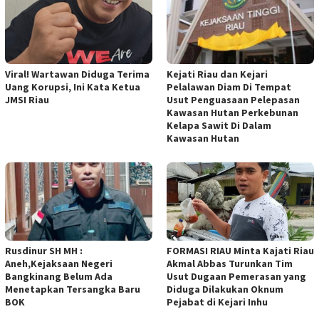
Viral! Wartawan Diduga Terima
Kejati Riau dan Kejari
Uang Korupsi, Ini Kata Ketua
Pelalawan Diam Di Tempat
JMSI Riau
Usut Penguasaan Pelepasan
Kawasan Hutan Perkebunan
Kelapa Sawit Di Dalam
Kawasan Hutan
Rusdinur SH MH :
FORMASI RIAU Minta Kajati Riau
Aneh,Kejaksaan Negeri
Akmal Abbas Turunkan Tim
Bangkinang Belum Ada
Usut Dugaan Pemerasan yang
Menetapkan Tersangka Baru
Diduga Dilakukan Oknum
BOK
Pejabat di Kejari Inhu