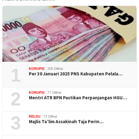
1
KORUPSI
205 Dilihat
Per 30 Januari 2025 PNS Kabupaten Pelala…
2
KORUPSI
77 Dilihat
Mentri ATR BPN Pastikan Perpanjangan HGU…
3
RELIGI
73 Dilihat
Majlis Ta’lim Assakinah Taja Perin…