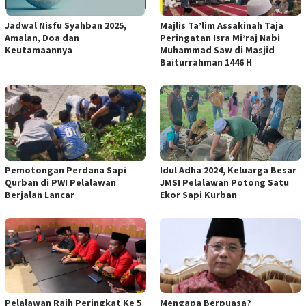
Jadwal Nisfu Syahban 2025,
Majlis Ta’lim Assakinah Taja
Amalan, Doa dan
Peringatan Isra Mi’raj Nabi
Keutamaannya
Muhammad Saw di Masjid
Baiturrahman 1446 H
Pemotongan Perdana Sapi
Idul Adha 2024, Keluarga Besar
Qurban di PWI Pelalawan
JMSI Pelalawan Potong Satu
Berjalan Lancar
Ekor Sapi Kurban
Pelalawan Raih Peringkat Ke 5
Mengapa Berpuasa?