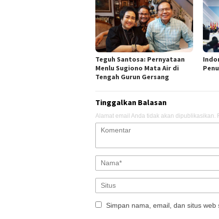
Teguh Santosa: Pernyataan
Indo
Menlu Sugiono Mata Air di
Penu
Tengah Gurun Gersang
Tinggalkan Balasan
Alamat email Anda tidak akan dipublikasikan.
Simpan nama, email, dan situs web 