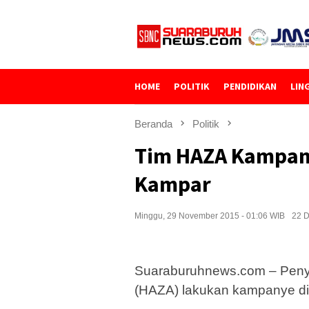
Loncat
ke
konten
HOME
POLITIK
PENDIDIKAN
LIN
Beranda
Politik
Tim HAZA Kampan
Kampar
Minggu, 29 November 2015 - 01:06 WIB
22 D
Suaraburuhnews.com – Penya
(HAZA) lakukan kampanye dial