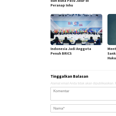
dan Buka Pacu Jalur di
Peranap Inhu
Indonesia Jadi Anggota
Ment
Penuh BRICS
Sank
Huku
Tinggalkan Balasan
Alamat email Anda tidak akan dipublikasikan.