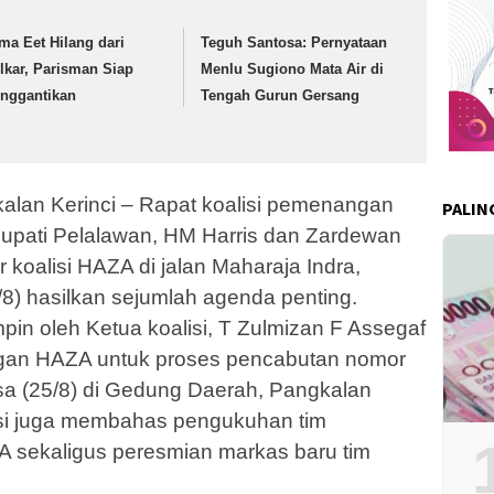
ma Eet Hilang dari
Teguh Santosa: Pernyataan
lkar, Parisman Siap
Menlu Sugiono Mata Air di
nggantikan
Tengah Gurun Gersang
lan Kerinci – Rapat koalisi pemenangan
PALIN
upati Pelalawan, HM Harris dan Zardewan
r koalisi HAZA di jalan Maharaja Indra,
/8) hasilkan sejumlah agenda penting.
mpin oleh Ketua koalisi, T Zulmizan F Assegaf
an HAZA untuk proses pencabutan nomor
asa (25/8) di Gedung Daerah, Pangkalan
alisi juga membahas pengukuhan tim
sekaligus peresmian markas baru tim