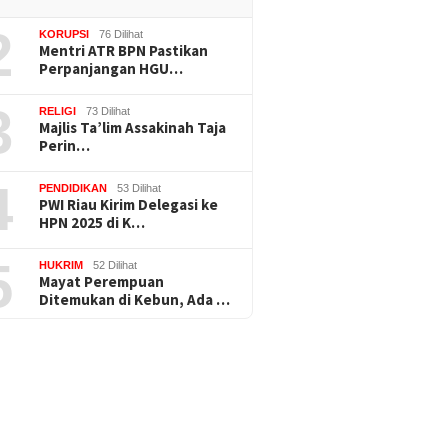
2
KORUPSI
76 Dilihat
Mentri ATR BPN Pastikan
Perpanjangan HGU…
3
RELIGI
73 Dilihat
Majlis Ta’lim Assakinah Taja
Perin…
4
PENDIDIKAN
53 Dilihat
PWI Riau Kirim Delegasi ke
HPN 2025 di K…
5
HUKRIM
52 Dilihat
Mayat Perempuan
Ditemukan di Kebun, Ada …