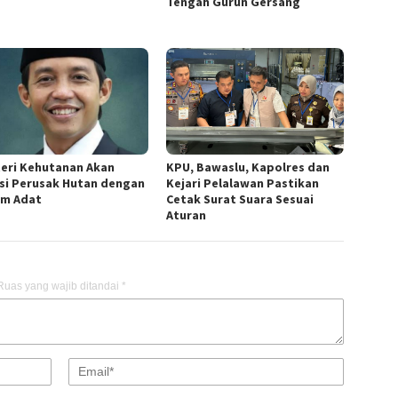
Tengah Gurun Gersang
eri Kehutanan Akan
KPU, Bawaslu, Kapolres dan
si Perusak Hutan dengan
Kejari Pelalawan Pastikan
m Adat
Cetak Surat Suara Sesuai
Aturan
Ruas yang wajib ditandai
*