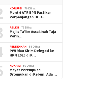
2
KORUPSI
76 Dilihat
Mentri ATR BPN Pastikan
Perpanjangan HGU…
3
RELIGI
73 Dilihat
Majlis Ta’lim Assakinah Taja
Perin…
4
PENDIDIKAN
53 Dilihat
PWI Riau Kirim Delegasi ke
HPN 2025 di K…
5
HUKRIM
50 Dilihat
Mayat Perempuan
Ditemukan di Kebun, Ada …