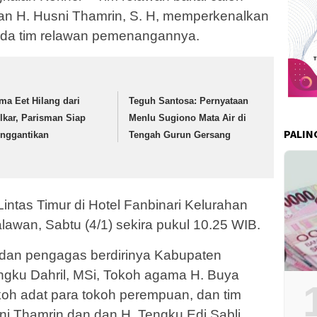
an H. Husni Thamrin, S. H, memperkenalkan
pada tim relawan pemenangannya.
ma Eet Hilang dari
Teguh Santosa: Pernyataan
lkar, Parisman Siap
Menlu Sugiono Mata Air di
PALIN
nggantikan
Tengah Gurun Gersang
Lintas Timur di Hotel Fanbinari Kelurahan
lawan, Sabtu (4/1) sekira pukul 10.25 WIB.
i dan pengagas berdirinya Kabupaten
Tengku Dahril, MSi, Tokoh agama H. Buya
koh adat para tokoh perempuan, dan tim
 Thamrin dan dan H. Tengku Edi Sabli.