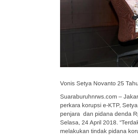
Vonis Setya Novanto 25 Tah
Suaraburuhnrws.com – Jakar
perkara korupsi e-KTP, Set
penjara dan pidana denda Rp5
Selasa, 24 April 2018. “Terd
melakukan tindak pidana korup