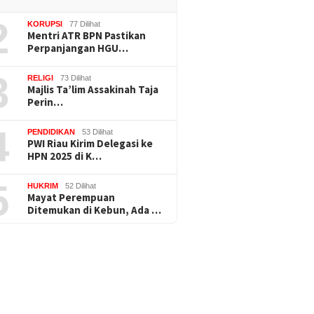
2
KORUPSI
77 Dilihat
Mentri ATR BPN Pastikan
Perpanjangan HGU…
3
RELIGI
73 Dilihat
Majlis Ta’lim Assakinah Taja
Perin…
4
PENDIDIKAN
53 Dilihat
PWI Riau Kirim Delegasi ke
HPN 2025 di K…
5
HUKRIM
52 Dilihat
Mayat Perempuan
Ditemukan di Kebun, Ada …