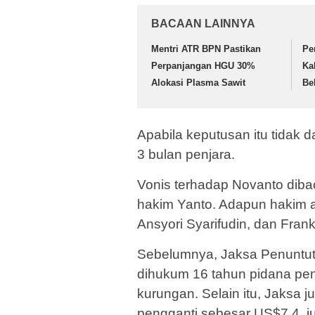
BACAAN LAINNYA
Mentri ATR BPN Pastikan
Pe
Perpanjangan HGU 30%
Ka
Alokasi Plasma Sawit
Be
Apabila keputusan itu tidak
3 bulan penjara.
Vonis terhadap Novanto diba
hakim Yanto. Adapun hakim a
Ansyori Syarifudin, dan Fra
Sebelumnya, Jaksa Penuntu
dihukum 16 tahun pidana pen
kurungan. Selain itu, Jaksa
pengganti sebesar US$7,4 ju