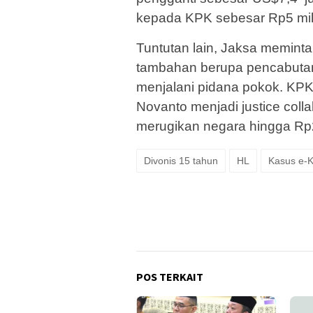
kepada KPK sebesar Rp5 mili
Tuntutan lain, Jaksa memint
tambahan berupa pencabutan 
menjalani pidana pokok. KP
Novanto menjadi justice colla
merugikan negara hingga Rp2,3
Divonis 15 tahun
HL
Kasus e-
POS TERKAIT