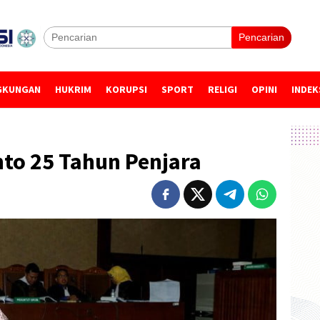
Pencarian
GKUNGAN
HUKRIM
KORUPSI
SPORT
RELIGI
OPINI
INDEK
to 25 Tahun Penjara