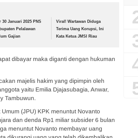
r 30 Januari 2025 PNS
Viral! Wartawan Diduga
bupaten Pelalawan
Terima Uang Korupsi, Ini
lum Gajian
Kata Ketua JMSI Riau
 dapat dibayar maka diganti dengan hukuman
cakan majelis hakim yang dipimpin oleh
nggota yaitu Emilia Djajasubagia, Anwar,
nky Tambuwun.
t Umum (JPU) KPK menuntut Novanto
jara dan denda Rp1 miliar subsider 6 bulan
 juga menuntut Novanto membayar uang
ta dikurangi uang yang telah dikembalikan