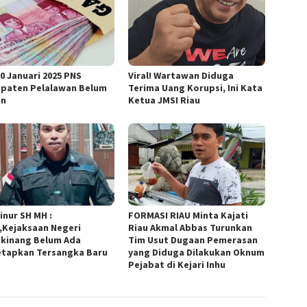
30 Januari 2025 PNS
Viral! Wartawan Diduga
paten Pelalawan Belum
Terima Uang Korupsi, Ini Kata
an
Ketua JMSI Riau
inur SH MH :
FORMASI RIAU Minta Kajati
,Kejaksaan Negeri
Riau Akmal Abbas Turunkan
kinang Belum Ada
Tim Usut Dugaan Pemerasan
tapkan Tersangka Baru
yang Diduga Dilakukan Oknum
Pejabat di Kejari Inhu