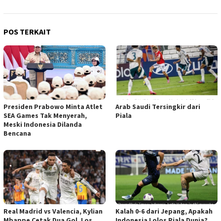
POS TERKAIT
Presiden Prabowo Minta Atlet
Arab Saudi Tersingkir dari
SEA Games Tak Menyerah,
Piala
Meski Indonesia Dilanda
Bencana
Real Madrid vs Valencia, Kylian
Kalah 0-6 dari Jepang, Apakah
Mbappe Cetak Dua Gol, Los
Indonesia Lolos Piala Dunia?