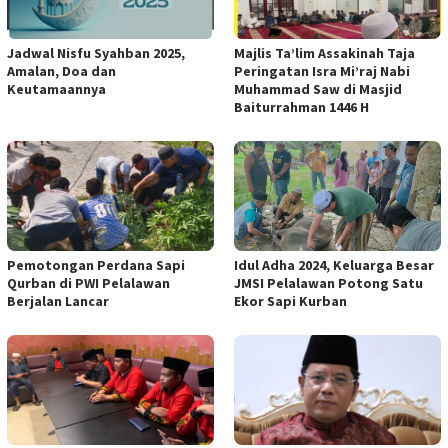
Jadwal Nisfu Syahban 2025,
Majlis Ta’lim Assakinah Taja
Amalan, Doa dan
Peringatan Isra Mi’raj Nabi
Keutamaannya
Muhammad Saw di Masjid
Baiturrahman 1446 H
Pemotongan Perdana Sapi
Idul Adha 2024, Keluarga Besar
Qurban di PWI Pelalawan
JMSI Pelalawan Potong Satu
Berjalan Lancar
Ekor Sapi Kurban