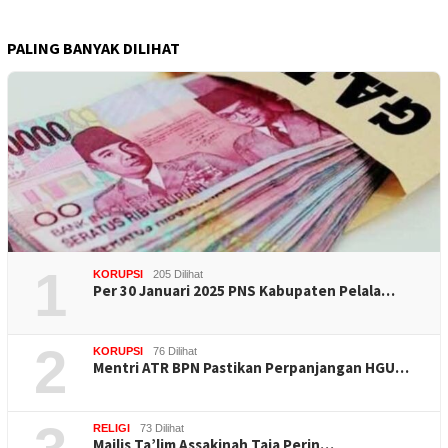
PALING BANYAK DILIHAT
1
KORUPSI
205 Dilihat
Per 30 Januari 2025 PNS Kabupaten Pelala…
2
KORUPSI
76 Dilihat
Mentri ATR BPN Pastikan Perpanjangan HGU…
RELIGI
73 Dilihat
Majlis Ta’lim Assakinah Taja Perin…