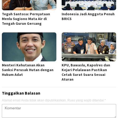
Teguh Santosa: Pernyataan
Indonesia Jadi Anggota Penuh
Menlu Sugiono Mata Air di
BRICS
Tengah Gurun Gersang
Menteri Kehutanan Akan
KPU, Bawaslu, Kapolres dan
Sanksi Perusak Hutan dengan
Kejari Pelalawan Pastikan
Hukum Adat
Cetak Surat Suara Sesuai
Aturan
Tinggalkan Balasan
Alamat email Anda tidak akan dipublikasikan.
Ruas yang wajib ditandai
*