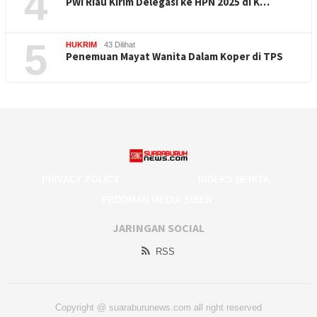
4
PWI Riau Kirim Delegasi ke HPN 2025 di K…
5
HUKRIM
43 Dilihat
Penemuan Mayat Wanita Dalam Koper di TPS
PRIVACY POLICY
INDEKS BERITA
PEDOMAN MEDIA SIBER
JARINGAN SOCIAL
RSS
Copyright @ suaraburunews.com all right reserved