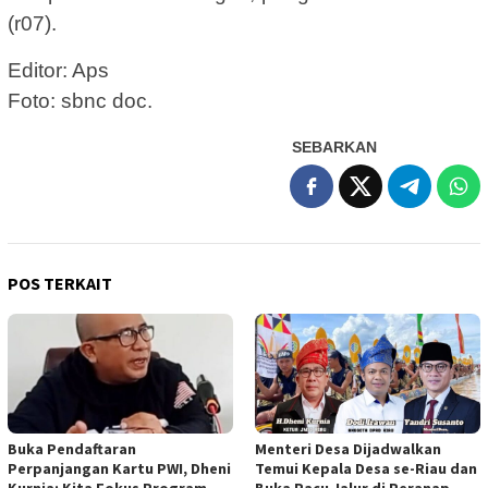
(r07).
Editor: Aps
Foto: sbnc doc.
SEBARKAN
POS TERKAIT
Buka Pendaftaran
Menteri Desa Dijadwalkan
Perpanjangan Kartu PWI, Dheni
Temui Kepala Desa se-Riau dan
Kurnia: Kita Fokus Program
Buka Pacu Jalur di Peranap