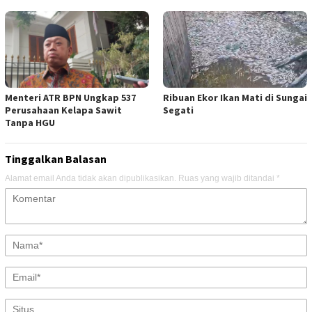
Menteri ATR BPN Ungkap 537
Ribuan Ekor Ikan Mati di Sungai
Perusahaan Kelapa Sawit
Segati
Tanpa HGU
Tinggalkan Balasan
Alamat email Anda tidak akan dipublikasikan.
Ruas yang wajib ditandai
*