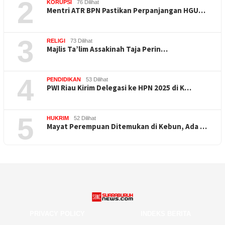
2
KORUPSI
76 Dilihat
Mentri ATR BPN Pastikan Perpanjangan HGU…
3
RELIGI
73 Dilihat
Majlis Ta’lim Assakinah Taja Perin…
4
PENDIDIKAN
53 Dilihat
PWI Riau Kirim Delegasi ke HPN 2025 di K…
5
HUKRIM
52 Dilihat
Mayat Perempuan Ditemukan di Kebun, Ada …
PRIVACY POLICY
INDEKS BERITA