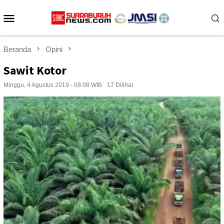
Loncat
Menu
ke
konten
Mobile
Beranda
Opini
Sawit Kotor
Minggu, 4 Agustus 2019 - 08:08 WIB
17 Dilihat