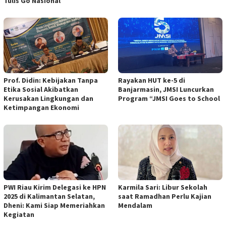
Tulis Go Nasional
Prof. Didin: Kebijakan Tanpa
Rayakan HUT ke-5 di
Etika Sosial Akibatkan
Banjarmasin, JMSI Luncurkan
Kerusakan Lingkungan dan
Program “JMSI Goes to School
Ketimpangan Ekonomi
PWI Riau Kirim Delegasi ke HPN
Karmila Sari: Libur Sekolah
2025 di Kalimantan Selatan,
saat Ramadhan Perlu Kajian
Dheni: Kami Siap Memeriahkan
Mendalam
Kegiatan