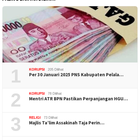
1
KORUPSI
205 Dilihat
Per 30 Januari 2025 PNS Kabupaten Pelala…
2
KORUPSI
78 Dilihat
Mentri ATR BPN Pastikan Perpanjangan HGU…
3
RELIGI
73 Dilihat
Majlis Ta’lim Assakinah Taja Perin…