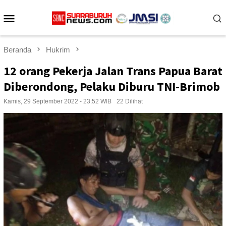
Loncat
Menu
ke
konten
Mobile
Beranda
Hukrim
12 orang Pekerja Jalan Trans Papua Barat
Diberondong, Pelaku Diburu TNI-Brimob
Kamis, 29 September 2022 - 23:52 WIB
22 Dilihat