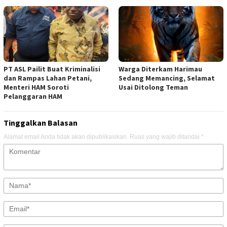
PT ASL Pailit Buat Kriminalisi
Warga Diterkam Harimau
dan Rampas Lahan Petani,
Sedang Memancing, Selamat
Menteri HAM Soroti
Usai Ditolong Teman
Pelanggaran HAM
Tinggalkan Balasan
Alamat email Anda tidak akan dipublikasikan.
Ruas yang wajib ditandai
*