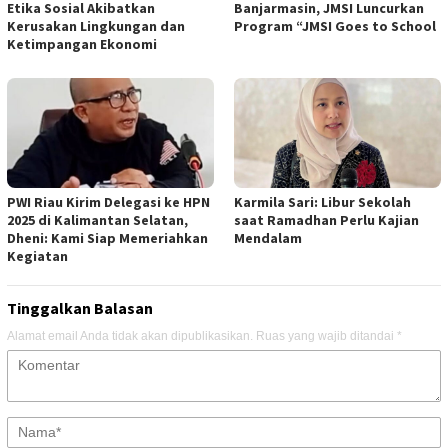
Etika Sosial Akibatkan
Banjarmasin, JMSI Luncurkan
Kerusakan Lingkungan dan
Program “JMSI Goes to School
Ketimpangan Ekonomi
PWI Riau Kirim Delegasi ke HPN
Karmila Sari: Libur Sekolah
2025 di Kalimantan Selatan,
saat Ramadhan Perlu Kajian
Dheni: Kami Siap Memeriahkan
Mendalam
Kegiatan
Tinggalkan Balasan
Alamat email Anda tidak akan dipublikasikan.
Ruas yang wajib ditandai
*