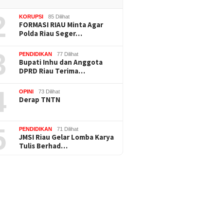
2
KORUPSI
85 Dilihat
FORMASI RIAU Minta Agar
Polda Riau Seger…
3
PENDIDIKAN
77 Dilihat
Bupati Inhu dan Anggota
DPRD Riau Terima…
4
OPINI
73 Dilihat
Derap TNTN
5
PENDIDIKAN
71 Dilihat
JMSI Riau Gelar Lomba Karya
Tulis Berhad…