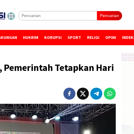
Pencarian
GKUNGAN
HUKRIM
KORUPSI
SPORT
RELIGI
OPINI
INDEK
, Pemerintah Tetapkan Hari