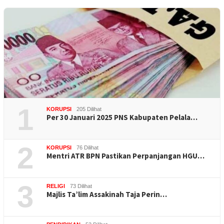
1
KORUPSI
205 Dilihat
Per 30 Januari 2025 PNS Kabupaten Pelala…
2
KORUPSI
76 Dilihat
Mentri ATR BPN Pastikan Perpanjangan HGU…
3
RELIGI
73 Dilihat
Majlis Ta’lim Assakinah Taja Perin…