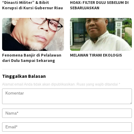
“Dinasti Militer” & Bibit
HOAX: FILTER DULU SEBELUM DI
Korupsi di Kursi Gubernur Riau
SEBARLUASKAN
Fenomena Banjir di Pelalawan
MELAWAN TIRANI EKOLOGIS
dari Dulu Sampai Sekarang
Tinggalkan Balasan
Alamat email Anda tidak akan dipublikasikan.
Ruas yang wajib ditandai
*