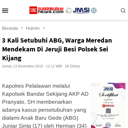
Loncat
Menu
ke
konten
Mobile
Beranda
Hukrim
3 Kali Setubuhi ABG, Warga Meredan
Mendekam Di Jeruji Besi Polsek Sei
Kijang
Jumat, 13 November 2015 - 12:12 WIB
28 Dilihat
Kapolres Pelalawan melalui
Kapolsek Bandar Sekijang AKP AD
Pranyato, SH membenarkan
adanya kasus persetubuhan yang
dialami Anak Baru Gede (ABG)
Juniar Sinta (17) oleh Herman (34)