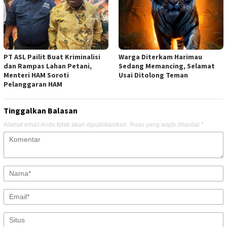
PT ASL Pailit Buat Kriminalisi
Warga Diterkam Harimau
dan Rampas Lahan Petani,
Sedang Memancing, Selamat
Menteri HAM Soroti
Usai Ditolong Teman
Pelanggaran HAM
Tinggalkan Balasan
Alamat email Anda tidak akan dipublikasikan.
Ruas yang wajib ditandai
*