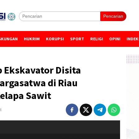
Pencarian
GKUNGAN
HUKRIM
KORUPSI
SPORT
RELIGI
OPINI
INDEK
 Ekskavator Disita
rgasatwa di Riau
Kelapa Sawit
t