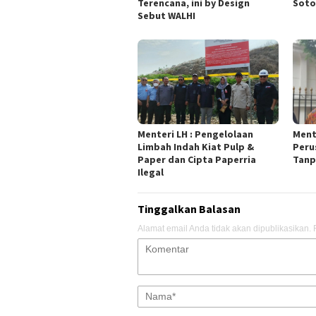
Terencana, ini by Design
Soto
Sebut WALHI
Menteri LH : Pengelolaan
Ment
Limbah Indah Kiat Pulp &
Peru
Paper dan Cipta Paperria
Tanp
Ilegal
Tinggalkan Balasan
Alamat email Anda tidak akan dipublikasikan.