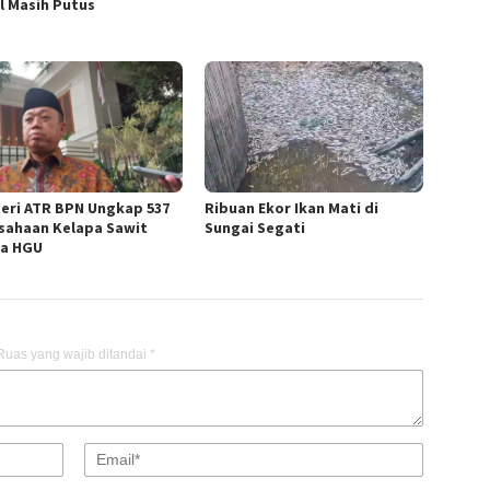
l Masih Putus
eri ATR BPN Ungkap 537
Ribuan Ekor Ikan Mati di
sahaan Kelapa Sawit
Sungai Segati
a HGU
Ruas yang wajib ditandai
*