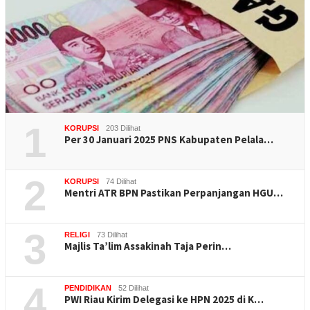
1
KORUPSI
203 Dilihat
Per 30 Januari 2025 PNS Kabupaten Pelala…
2
KORUPSI
74 Dilihat
Mentri ATR BPN Pastikan Perpanjangan HGU…
3
RELIGI
73 Dilihat
Majlis Ta’lim Assakinah Taja Perin…
4
PENDIDIKAN
52 Dilihat
PWI Riau Kirim Delegasi ke HPN 2025 di K…