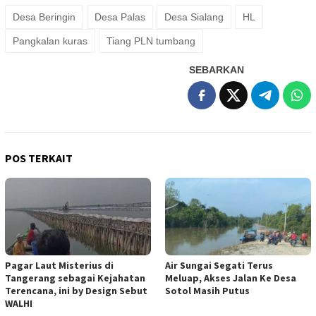
Desa Beringin
Desa Palas
Desa Sialang
HL
Pangkalan kuras
Tiang PLN tumbang
SEBARKAN
POS TERKAIT
Pagar Laut Misterius di
Air Sungai Segati Terus
Tangerang sebagai Kejahatan
Meluap, Akses Jalan Ke Desa
Terencana, ini by Design Sebut
Sotol Masih Putus
WALHI