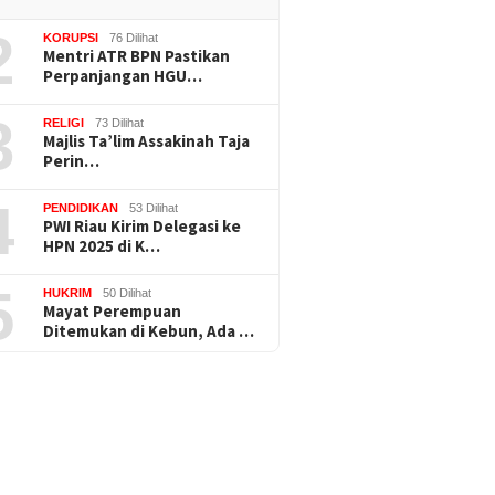
2
KORUPSI
76 Dilihat
Mentri ATR BPN Pastikan
Perpanjangan HGU…
3
RELIGI
73 Dilihat
Majlis Ta’lim Assakinah Taja
Perin…
4
PENDIDIKAN
53 Dilihat
PWI Riau Kirim Delegasi ke
HPN 2025 di K…
5
HUKRIM
50 Dilihat
Mayat Perempuan
Ditemukan di Kebun, Ada …