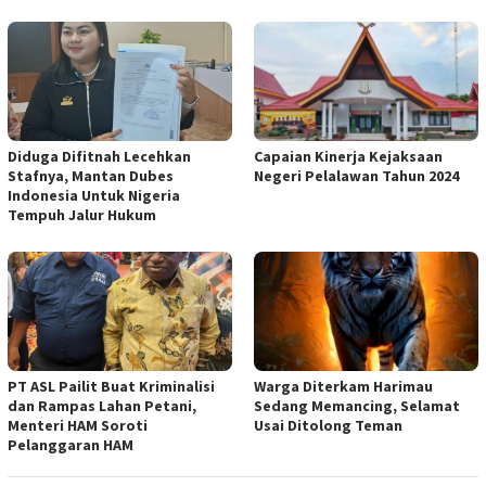
Diduga Difitnah Lecehkan
Capaian Kinerja Kejaksaan
Stafnya, Mantan Dubes
Negeri Pelalawan Tahun 2024
Indonesia Untuk Nigeria
Tempuh Jalur Hukum
PT ASL Pailit Buat Kriminalisi
Warga Diterkam Harimau
dan Rampas Lahan Petani,
Sedang Memancing, Selamat
Menteri HAM Soroti
Usai Ditolong Teman
Pelanggaran HAM