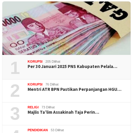
1
KORUPSI
205 Dilihat
Per 30 Januari 2025 PNS Kabupaten Pelala…
2
KORUPSI
76 Dilihat
Mentri ATR BPN Pastikan Perpanjangan HGU…
3
RELIGI
73 Dilihat
Majlis Ta’lim Assakinah Taja Perin…
PENDIDIKAN
53 Dilihat