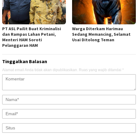
PT ASL Pailit Buat Kriminalisi
Warga Diterkam Harimau
dan Rampas Lahan Petani,
Sedang Memancing, Selamat
Menteri HAM Soroti
Usai Ditolong Teman
Pelanggaran HAM
Tinggalkan Balasan
Alamat email Anda tidak akan dipublikasikan.
Ruas yang wajib ditandai
*