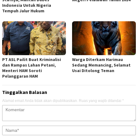
Indonesia Untuk Nigeria
Tempuh Jalur Hukum
PT ASL Pailit Buat Kriminalisi
Warga Diterkam Harimau
dan Rampas Lahan Petani,
Sedang Memancing, Selamat
Menteri HAM Soroti
Usai Ditolong Teman
Pelanggaran HAM
Tinggalkan Balasan
Alamat email Anda tidak akan dipublikasikan.
Ruas yang wajib ditandai
*