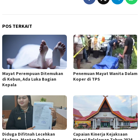
POS TERKAIT
Mayat Perempuan Ditemukan
Penemuan Mayat Wanita Dalam
di Kebun, Ada Luka Bagian
Koper di TPS
Kepala
Diduga Difitnah Lecehkan
Capaian Kinerja Kejaksaan
Stafnya, Mantan Dubes
Negeri Pelalawan Tahun 2024